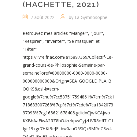
(HACHETTE, 2021)
7 août 2022
by
La Gymnosophe
Retrouvez mes articles "Manger", "Jouir",
"Respirer", "Inventer", "Se masquer" et
"Fêter".
https://livre.fnac.com/a15897369/Collectif-Le-
grand-cours-de-Philosophie-Semaine-par-
semaine?oref=00000000-0000-0000-0000-
000000000000&Origin=SEA_GOOGLE_PLA_B
OOKS&esl-k=sem-
google%7cnu%7cc587517594861%7cm%7ck1
718683007268%7cp%7ct%7cdc%7ca1342073
37093%7cg16562167840&gclid=CjwKCAjwo_
KXBhAaEiwA2RZ8hO4hzkpwOyjzUVR8oflTtOL
Igc19xgc7HKt9eJELbw0auO5SlQx3MRoC3w4
QAvD_BwE&gclsrc=aw.ds...