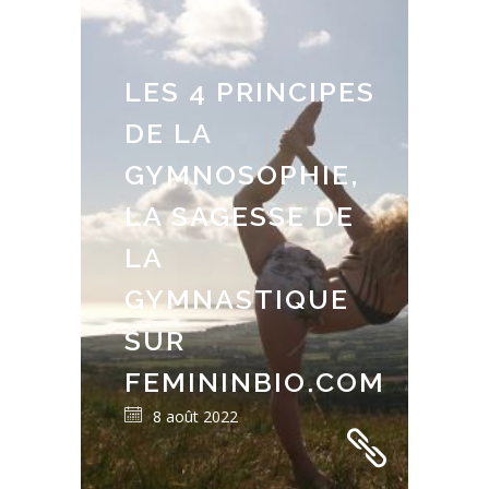
LES 4 PRINCIPES
DE LA
GYMNOSOPHIE,
LA SAGESSE DE
LA
GYMNASTIQUE
SUR
FEMININBIO.COM
8 août 2022