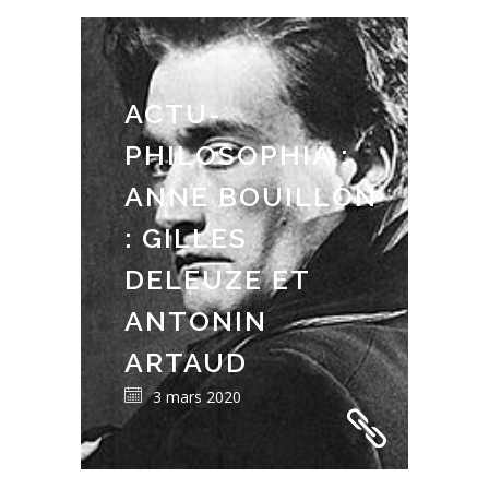
ACTU-
PHILOSOPHIA :
ANNE BOUILLON
: GILLES
DELEUZE ET
ANTONIN
ARTAUD
3 mars 2020