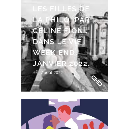
LES FILLES DE
LA PHILO, PAR
CÉLINE FION ,
DANS LE VIF
WEEK END,
JANVIER 2022.
7 août 2022