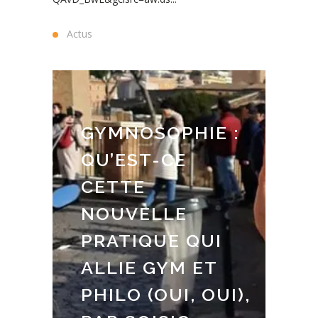
Actus
GYMNOSOPHIE :
QU’EST-CE
CETTE
NOUVELLE
PRATIQUE QUI
ALLIE GYM ET
PHILO (OUI, OUI),